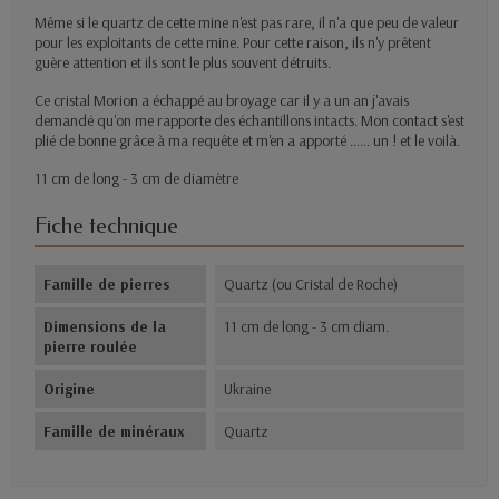
Même si le quartz de cette mine n'est pas rare, il n'a que peu de valeur
pour les exploitants de cette mine. Pour cette raison, ils n'y prêtent
guère attention et ils sont le plus souvent détruits.
Ce cristal Morion a échappé au broyage car il y a un an j'avais
demandé qu'on me rapporte des échantillons intacts. Mon contact s'est
plié de bonne grâce à ma requête et m'en a apporté ...... un ! et le voilà.
11 cm de long - 3 cm de diamètre
Fiche technique
Famille de pierres
Quartz (ou Cristal de Roche)
Dimensions de la
11 cm de long - 3 cm diam.
pierre roulée
Origine
Ukraine
Famille de minéraux
Quartz