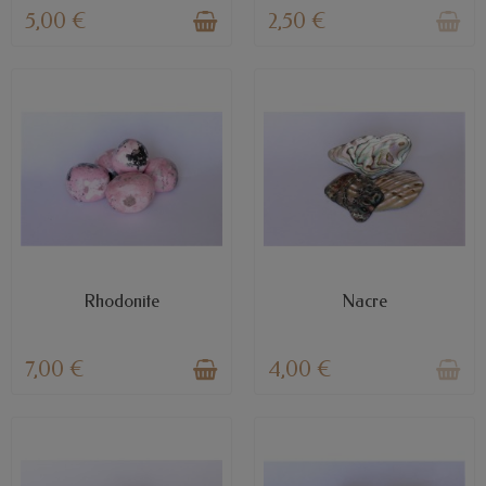
5,00 €
2,50 €
EN STOCK
RUPTURE DE STOCK
Rhodonite
Nacre
7,00 €
4,00 €