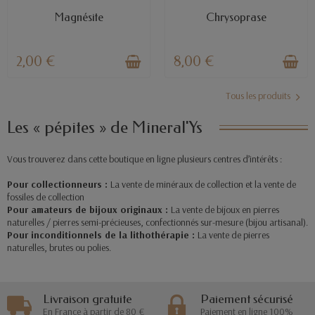
EN STOCK
EN STOCK
Magnésite
Chrysoprase
2,00 €
8,00 €
Tous les produits
Les « pépites » de Mineral'Ys
Vous trouverez dans cette boutique en ligne plusieurs centres d’intérêts :
Pour collectionneurs :
La vente de minéraux de collection et la vente de
fossiles de collection
Pour amateurs de bijoux originaux :
La vente de bijoux en pierres
naturelles / pierres semi-précieuses, confectionnés sur-mesure (bijou artisanal).
Pour inconditionnels de la lithothérapie :
La vente de pierres
naturelles, brutes ou polies.
Livraison gratuite
Paiement sécurisé
En France à partir de 80 €
Paiement en ligne 100%