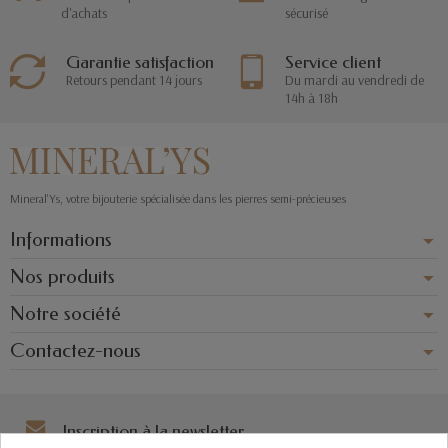
d'achats
sécurisé
Garantie satisfaction
Service client
Retours pendant 14 jours
Du mardi au vendredi de
14h à 18h
Mineral'Ys, votre bijouterie spécialisée dans les pierres semi-précieuses
Informations
Nos produits
Notre société
Contactez-nous
Inscription à la newsletter