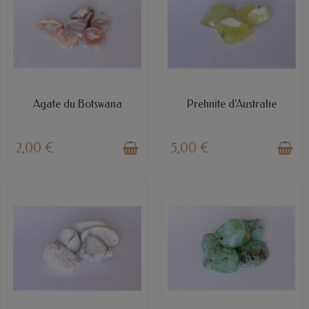
EN STOCK
EN STOCK
Agate du Botswana
Prehnite d'Australie
2,00 €
5,00 €