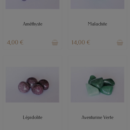
RUPTURE DE STOCK
RUPTURE DE STOCK
Améthyste
Malachite
4,00 €
14,00 €
EN STOCK
RUPTURE DE STOCK
Lépidolite
Aventurine Verte