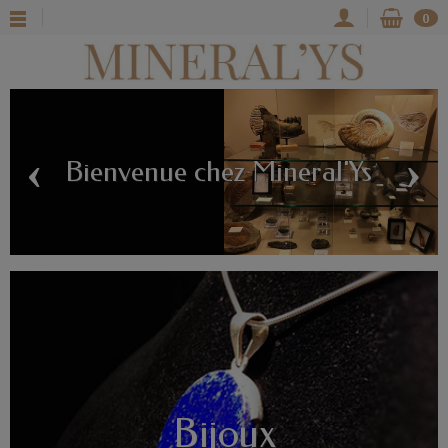
0
‹
›
Bijoux