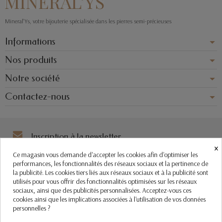
Mineral'Ys, votre bijouterie spécialisée dans les pierres semi-précieuses
Informations
Nos produits
Notre société
Contactez-nous
Inscription à la newsletter
×
Vous pouvez vous désinscrire à tout moment. Vous trouverez pour cela nos
Ce magasin vous demande d'accepter les cookies afin d'optimiser les
informations de contact dans les conditions d'utilisation du site.
performances, les fonctionnalités des réseaux sociaux et la pertinence de
la publicité. Les cookies tiers liés aux réseaux sociaux et à la publicité sont
utilisés pour vous offrir des fonctionnalités optimisées sur les réseaux
sociaux, ainsi que des publicités personnalisées. Acceptez-vous ces
cookies ainsi que les implications associées à l'utilisation de vos données
personnelles ?