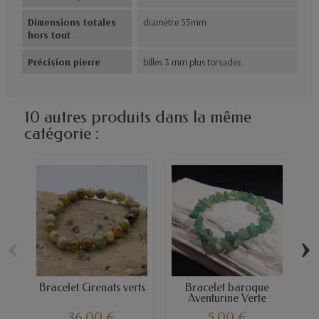
Dimensions totales
diamètre 55mm
hors tout
Précision pierre
billes 3 mm plus torsades
10 autres produits dans la même
catégorie :
‹
›
Bracelet Grenats verts
Bracelet baroque
B
Aventurine Verte
36,00 €
5,00 €