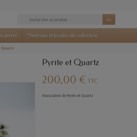
OK
n pierre
Minéraux et fossiles de collection
t Quartz
Pyrite et Quartz
200,00 €
TTC
Association de Pyrite et Quartz