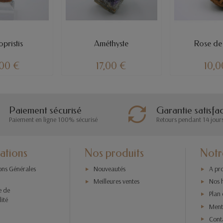
pristis
Améthyste
Rose de
,00 €
17,00 €
10,0
Paiement sécurisé
Garantie satisfa
Paiement en ligne 100% sécurisé
Retours pendant 14 jour
ations
Nos produits
Notr
ons Générales
Nouveautés
A pr
Meilleures ventes
Nos 
e de
Plan 
lité
Menti
Cont