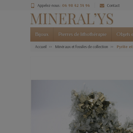
Appelez-nous :
06 98 42 34 96
Contact
Bijoux
Pierres de lithothérapie
Objets e
Accueil
Minéraux et fossiles de collection
Pyrite e