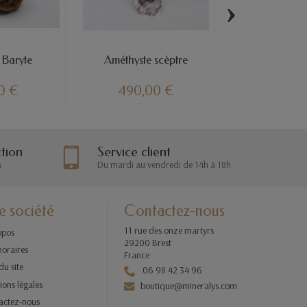
›
 Baryte
Améthyste scèptre
Calcédoine/C
0 €
490,00 €
110,0
ction
Service client
s
Du mardi au vendredi de 14h à 18h
e société
Contactez-nous
11 rue des onze martyrs
opos
29200 Brest
horaires
France
du site
06 98 42 34 96
ons légales
boutique@mineralys.com
actez-nous