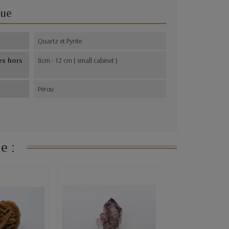
que
s
Quartz et Pyrite
es hors
8cm - 12 cm ( small cabinet )
Pérou
e :