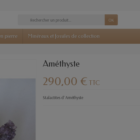
OK
n pierre
Minéraux et fossiles de collection
Améthyste
290,00 €
TTC
Stalactites d' Améthyste