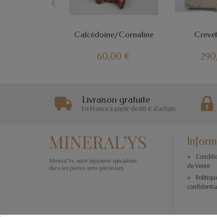
‹
Calcédoine/Cornaline
Crevett
60,00 €
290
Livraison gratuite
En France à partir de 80 € d'achats
Inform
Conditi
Mineral'Ys, votre bijouterie spécialisée
de Vente
dans les pierres semi-précieuses
Politiqu
confidentia