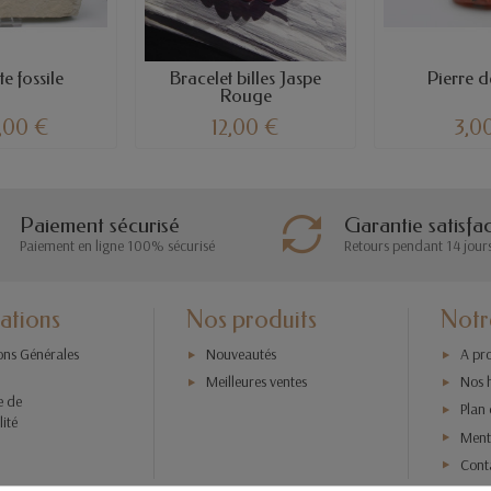
e fossile
Bracelet billes Jaspe
Pierre d
Rouge
,00 €
12,00 €
3,0
Paiement sécurisé
Garantie satisfa
Paiement en ligne 100% sécurisé
Retours pendant 14 jour
ations
Nos produits
Notr
ons Générales
Nouveautés
A pr
Meilleures ventes
Nos 
e de
Plan 
lité
Menti
Cont