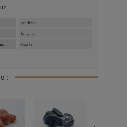
que
s
Améthyste
Uruguay
aux
Quartz
e :